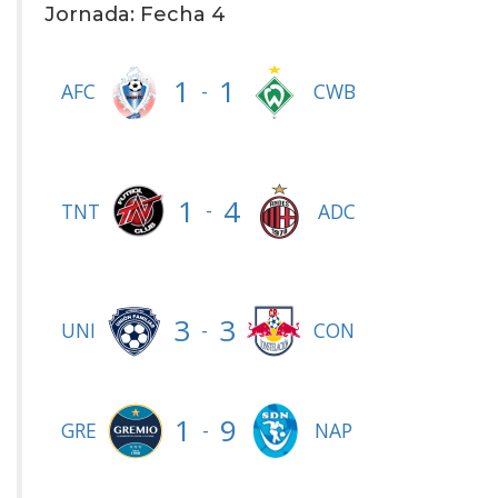
Jornada: Fecha 4
1
1
-
AFC
CWB
1
4
-
TNT
ADC
3
3
-
UNI
CON
1
9
-
GRE
NAP