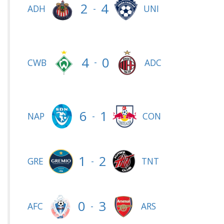
2
4
-
ADH
UNI
4
0
-
CWB
ADC
6
1
-
NAP
CON
1
2
-
GRE
TNT
0
3
-
AFC
ARS