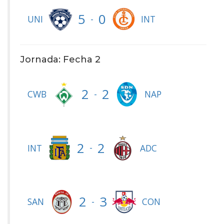
5
0
-
UNI
INT
Jornada: Fecha 2
2
2
-
CWB
NAP
2
2
-
INT
ADC
2
3
-
SAN
CON