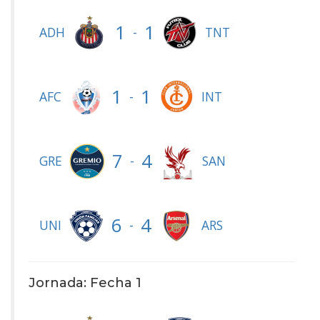
1
1
-
ADH
TNT
1
1
-
AFC
INT
7
4
-
GRE
SAN
6
4
-
UNI
ARS
Jornada: Fecha 1