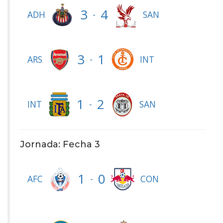
3
4
-
ADH
SAN
3
1
-
ARS
INT
1
2
-
INT
SAN
Jornada: Fecha 3
1
0
-
AFC
CON