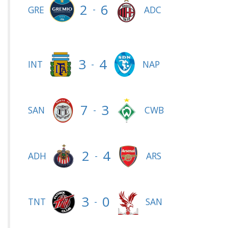
2
6
-
GRE
ADC
3
4
-
INT
NAP
7
3
-
SAN
CWB
2
4
-
ADH
ARS
3
0
-
TNT
SAN