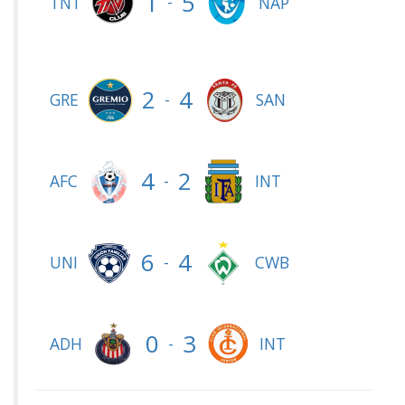
1
5
-
TNT
NAP
2
4
-
GRE
SAN
4
2
-
AFC
INT
6
4
-
UNI
CWB
0
3
-
ADH
INT