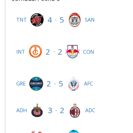
4
5
-
TNT
SAN
2
2
-
INT
CON
2
5
-
GRE
AFC
3
2
-
ADH
ADC