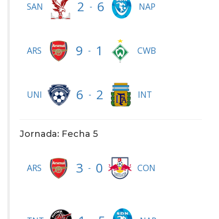
2
6
-
SAN
NAP
9
1
-
ARS
CWB
6
2
-
UNI
INT
Jornada: Fecha 5
3
0
-
ARS
CON