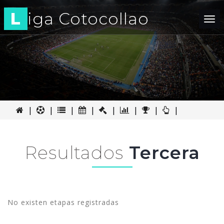
L
iga Cotocollao
Tog
nav
|
|
|
|
|
|
|
|
Resultados
Tercera
No existen etapas registradas