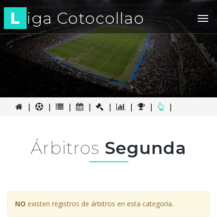
L
iga Cotocollao
Tog
nav
|
|
|
|
|
|
|
|
Árbitros
Segunda
NO
existen registros de árbitros en esta categoría.