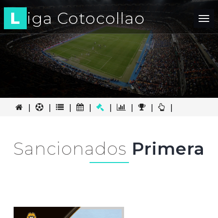
L
iga Cotocollao
Tog
nav
|
|
|
|
|
|
|
|
Sancionados
Primera