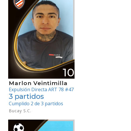
10
Marlon Veintimilla
Expulsión Directa ART 78 #47
3 partidos
Cumplido 2 de 3 partidos
Bucay S.C.