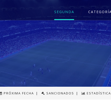
SEGUNDA
CATEGORÍ
PRÓXIMA FECHA
|
SANCIONADOS
|
ESTADÍSTIC