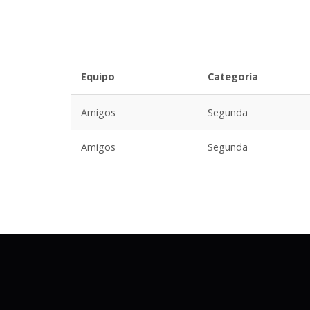
Equipo
Categoría
Amigos
Segunda
Amigos
Segunda