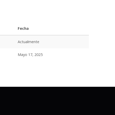
Fecha
Actualmente
Mayo 17, 2025