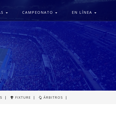
AS
CAMPEONATO
EN LÍNEA
AS
|
FIXTURE
|
ÁRBITROS
|