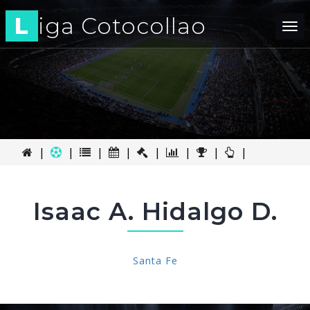
L
iga Cotocollao
Tog
nav
|
|
|
|
|
|
|
|
Isaac A. Hidalgo D.
Santa Fe