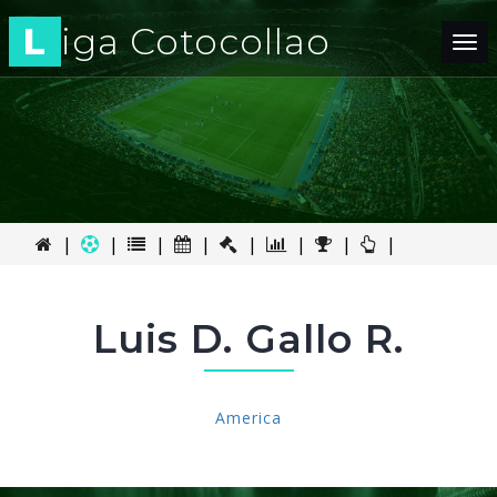
L
iga Cotocollao
Tog
nav
|
|
|
|
|
|
|
|
Luis D. Gallo R.
America