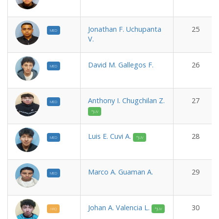
Jonathan F. Uchupanta
25
MED
V.
David M. Gallegos F.
26
MED
Anthony I. Chugchilan Z.
27
MED
*JUV
Luis E. Cuvi A.
28
MED
*JUV
Marco A. Guaman A.
29
MED
Johan A. Valencia L.
30
ARQ
*JUV