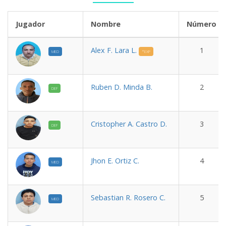
Jugador
Nombre
Número
Alex F. Lara L.
1
MED
*EXP
Ruben D. Minda B.
2
DEF
Cristopher A. Castro D.
3
DEF
Jhon E. Ortiz C.
4
MED
Sebastian R. Rosero C.
5
MED