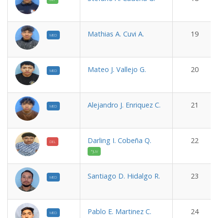
Mathias A. Cuvi A.
19
MED
Mateo J. Vallejo G.
20
MED
Alejandro J. Enriquez C.
21
MED
Darling I. Cobeña Q.
22
DEL
*JUV
Santiago D. Hidalgo R.
23
MED
Pablo E. Martinez C.
24
MED