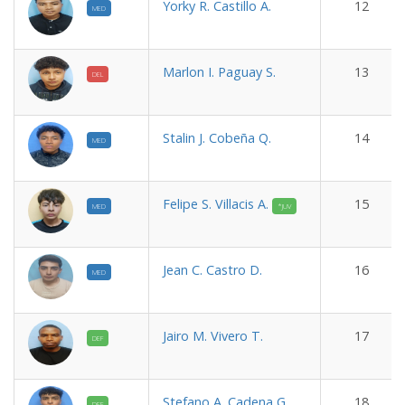
Yorky R. Castillo A.
12
MED
Marlon I. Paguay S.
13
DEL
Stalin J. Cobeña Q.
14
MED
Felipe S. Villacis A.
15
MED
*JUV
Jean C. Castro D.
16
MED
Jairo M. Vivero T.
17
DEF
Stefano A. Cadena G.
18
DEF