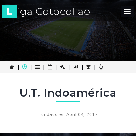
L
iga Cotocollao
Tog
nav
|
|
|
|
|
|
|
|
U.T. Indoamérica
Fundado en Abril 04, 2017