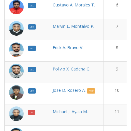
Gustavo A. Morales T.
6
MED
Marvin E. Montalvo P.
7
MED
Erick A. Bravo V.
8
MED
Polivio X. Cadena G.
9
MED
Jose D. Rosero A.
10
MED
*EXP
Michael J. Ayala M.
11
DEL