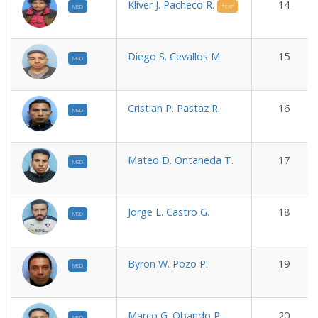
Kliver J. Pacheco R.
14
MED
*EXP
Diego S. Cevallos M.
15
MED
Cristian P. Pastaz R.
16
MED
Mateo D. Ontaneda T.
17
MED
Jorge L. Castro G.
18
MED
Byron W. Pozo P.
19
MED
Marco G. Obando P.
20
MED