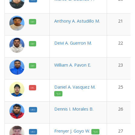
Anthony A. Astudillo M.
21
DEF
Deivi A. Guerron M.
22
DEF
William A. Pavon E.
23
DEF
Daniel A. Vasquez M.
25
DEL
*JUV
Dennis I. Morales B.
26
MED
Frenyer J. Goyo W.
27
MED
*JUV