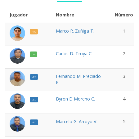
Jugador
Nombre
Número
Marco R. Zuñiga T.
1
ARQ
Carlos D. Troya C.
2
DEF
Fernando M. Preciado
3
MED
R.
Byron E. Moreno C.
4
MED
Marcelo G. Arroyo V.
5
MED