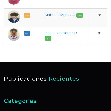
Mateo S. Muñoz A.
28
ARQ
*JUV
Jean C. Velasquez D.
30
MED
*JUV
Publicaciones
Recientes
Categorías