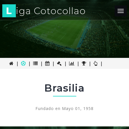
L
iga Cotocollao
Tog
nav
|
|
|
|
|
|
|
|
Brasilia
Fundado en Mayo 01, 1958