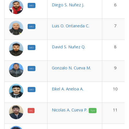
Diego S. Nuñez J.
6
MED
Luis O. Ontaneda C.
7
MED
David S. Nuñez Q.
8
MED
Gonzalo N. Cueva M.
9
MED
Eikel A. Aneloa A.
10
MED
Nicolas A. Cueva P.
11
DEL
*JUV